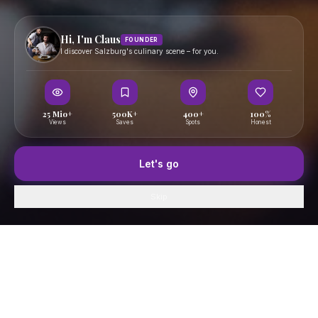
Hi, I'm Claus
FOUNDER
I discover Salzburg's culinary scene – for you.
25 Mio+
500K+
400+
100%
Views
Saves
Spots
Honest
Let's go
Skip
Essen in Salzburg · Offizielles Gutschein-System
Home
GenussFeed
Map
Saved
Profile