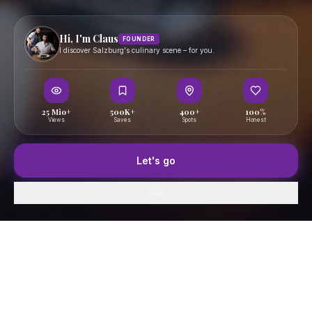
Hi, I'm Claus
FOUNDER
I discover Salzburg's culinary scene – for you.
25 Mio+
500K+
400+
100%
Views
Saves
Spots
Honest
Let's go
Skip
Home
GenussFeed
Map
Saved
Profile