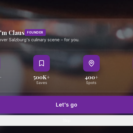
I'm Claus
FOUNDER
cover Salzburg's culinary scene – for you.
+
500K+
400+
Saves
Spots
Let's go
Skip
Map