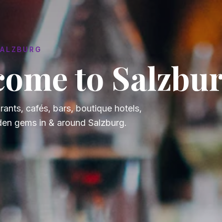
SALZBURG
ome to Salzbur
rants, cafés, bars, boutique hotels,
enötigt
Wartet auf Freigabe
0
den gems in & around Salzburg.