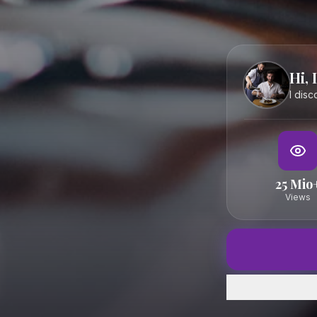
Hi, 
I dis
25 Mio
Views
Home
GenussFeed