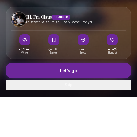
Hi, I'm Claus
FOUNDER
I discover Salzburg's culinary scene – for you.
25 Mio+
500K+
400+
100%
Views
Saves
Spots
Honest
Let's go
Skip
Home
GenussFeed
Map
Saved
Profile