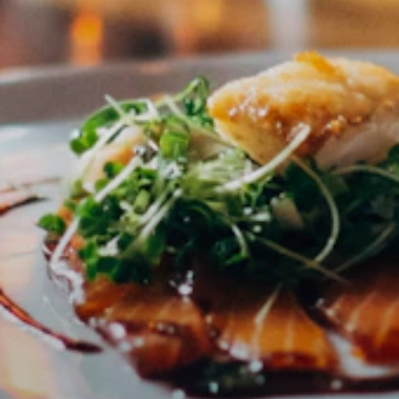
Partner Login
Für Restaurant-, Café-, Hotel- & Event-Betreiber
Als Partner einloggen
Verwalte dein Profil, lade Fotos & PDFs hoch und behalte
deine Seite aktuell.
Fotos per Drag & Drop hochladen
Speisekarte / PDF aktualisieren
Inhalte bearbeiten
Statistiken einsehen
Jetzt einloggen