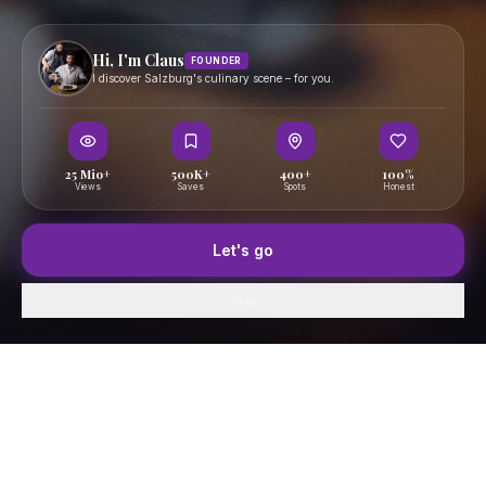
Hi, I'm Claus
FOUNDER
I discover Salzburg's culinary scene – for you.
25 Mio+
500K+
400+
100%
Views
Saves
Spots
Honest
Let's go
Skip
Home
GenussFeed
Map
Saved
Profile